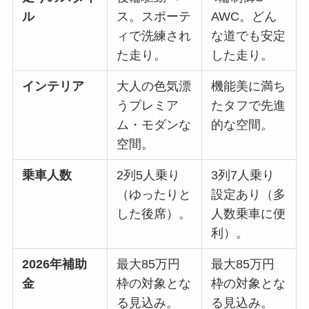
ル
ス。スポーテ
AWC。どん
ィで洗練され
な道でも安定
た走り。
した走り。
インテリア
大人の色気漂
機能美に満ち
うプレミア
たタフで先進
ム・モダンな
的な空間。
空間。
乗車人数
2列5人乗り
3列7人乗り
（ゆったりと
設定あり（多
した後席）。
人数乗車に便
利）。
2026年補助
最大85万円
最大85万円
金
枠の対象とな
枠の対象とな
る見込み。
る見込み。